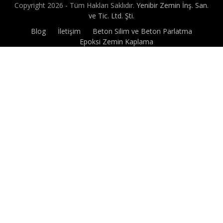
Skip
Copyright 2026 - Tüm Hakları Saklıdır.
Yenibir Zemin İnş. San.
to
ve Tic. Ltd. Şti.
content
Blog
İletişim
Beton Silim ve Beton Parlatma
Epoksi Zemin Kaplama