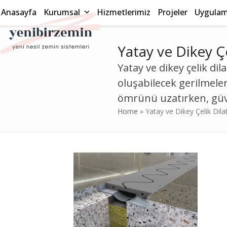
Skip
Anasayfa
Kurumsal
Hizmetlerimiz
Projeler
Uygulama
to
content
Yatay ve Dikey Ç
Yatay ve dikey çelik di
oluşabilecek gerilmeleri
ömrünü uzatırken, güve
Home
»
Yatay ve Dikey Çelik Dil