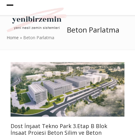
Skip
to
Open
Close
content
mobile
mobile
Beton Parlatma
menu
menu
Home
»
Beton Parlatma
Dost İnşaat Tekno Park 3.Etap B Blok
İnşaat Projesi Beton Silim ve Beton