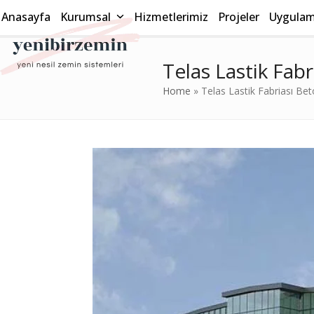
Skip
Anasayfa
Kurumsal
Hizmetlerimiz
Projeler
Uygulama
to
content
Telas Lastik Fab
Home
»
Telas Lastik Fabriası Be