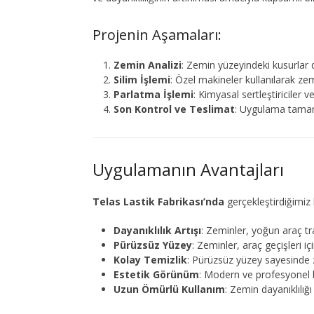
Projenin Aşamaları:
Zemin Analizi
: Zemin yüzeyindeki kusurlar d
Silim İşlemi
: Özel makineler kullanılarak zem
Parlatma İşlemi
: Kimyasal sertleştiriciler 
Son Kontrol ve Teslimat
: Uygulama tamaml
Uygulamanın Avantajları
Telas Lastik Fabrikası’nda
gerçekleştirdiğimiz 
Dayanıklılık Artışı
: Zeminler, yoğun araç tra
Pürüzsüz Yüzey
: Zeminler, araç geçişleri iç
Kolay Temizlik
: Pürüzsüz yüzey sayesinde z
Estetik Görünüm
: Modern ve profesyonel b
Uzun Ömürlü Kullanım
: Zemin dayanıklılığı