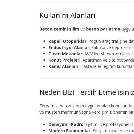
Kullanım Alanları
Beton zemini silim
ve
beton parlatma
uygulam
Kapalı Otoparklar
: Yoğun araç trafiğine da
Endüstriyel Alanlar
: Fabrika ve depo zeminl
Ticari Mekanlar
: AVM’ler, showroomlar ve t
Konut Projeleri
: Apartman ve site otoparkla
Kamu Alanları
: Hastaneler, eğitim kurumlar
Neden Bizi Tercih Etmelisini
Firmamız, beton zemin uygulamaları konusunda g
ve müşteri memnuniyetine verdiğimiz önemin bir 
Deneyimli Kadro
: Eğitimli ve profesyonel bir
Modern Ekipmanlar
: En iyi makineler ve 