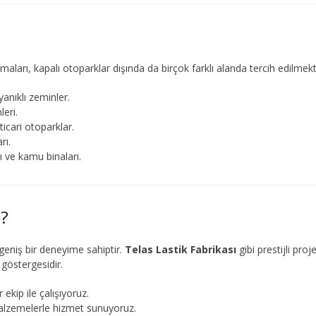
aları, kapalı otoparklar dışında da birçok farklı alanda tercih edilmekt
yanıklı zeminler.
eri.
icari otoparklar.
rı.
ı ve kamu binaları.
z?
eniş bir deneyime sahiptir.
Telas Lastik Fabrikası
gibi prestijli proj
göstergesidir.
 ekip ile çalışıyoruz.
malzemelerle hizmet sunuyoruz.