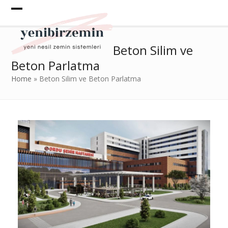
Skip
to
Open
Close
content
mobile
mobile
Beton Silim ve
menu
menu
Beton Parlatma
Home
»
Beton Silim ve Beton Parlatma