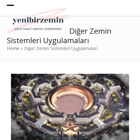
Skip
to
Open
Close
content
mobile
mobile
Diğer Zemin
menu
menu
Sistemleri Uygulamaları
Home
»
Diğer Zemin Sistemleri Uygulamaları