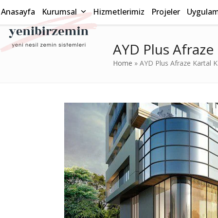
Skip
Anasayfa
Kurumsal
Hizmetlerimiz
Projeler
Uygulama
to
content
AYD Plus Afraze 
Home
»
AYD Plus Afraze Kartal 