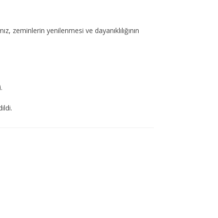
ız, zeminlerin yenilenmesi ve dayanıklılığının
.
ldi.