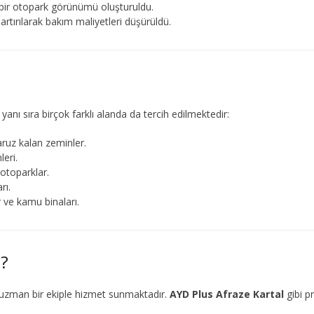
bir otopark görünümü oluşturuldu.
 artırılarak bakım maliyetleri düşürüldü.
anı sıra birçok farklı alanda da tercih edilmektedir:
aruz kalan zeminler.
eri.
otoparklar.
rı.
r ve kamu binaları.
z?
uzman bir ekiple hizmet sunmaktadır.
AYD Plus Afraze Kartal
gibi pr