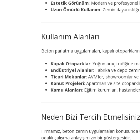
Estetik Görünüm
: Modern ve profesyonel 
Uzun Ömürlü Kullanım
: Zemin dayanıklılığı
Kullanım Alanları
Beton parlatma uygulamaları, kapalı otoparkların y
Kapalı Otoparklar
: Yoğun araç trafiğine m
Endüstriyel Alanlar
: Fabrika ve depo zeminl
Ticari Mekanlar
: AVM’ler, showroomlar ve 
Konut Projeleri
: Apartman ve site otoparkla
Kamu Alanları
: Eğitim kurumları, hastanele
Neden Bizi Tercih Etmelisini
Firmamız, beton zemin uygulamaları konusunda 
odaklı çalışma anlayışımızın bir göstergesidir.