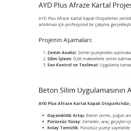
AYD Plus Afraze Kartal Proje
AYD Plus Afraze Kartal Kapalı Otoparkı’nın zeminle
artırılması için profesyonel bir çalışma gerçekleşti
Projenin Aşamaları:
Zemin Analizi
: Zemin yüzeyindeki aşınmalar 
Silim İşlemi
: Özel makinelerle zemin katman
Son Kontrol ve Teslimat
: Uygulama tamaml
Beton Silim Uygulamasının A
AYD Plus Afraze Kartal Kapalı Otoparkı’nda
g
Dayanıklılık Artışı
: Beton zemin, yoğun araç 
Pürüzsüz Yüzey
: Zeminler, araç geçişleri iç
Kolay Temizlik
: Pürüzsüz yüzeyi sayesinde z