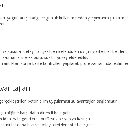
si
ri, yoğun araç trafiği ve günlük kullanım nedeniyle yıpranmıştı. Firmam
rdi.
ve kusurlar detaylı bir şekilde incelendi, en uygun yöntemler belirlendi
 katman silinerek pürüzsüz bir yüzey elde edildi.
andıktan sonra kalite kontrolleri yapılarak proje zamanında teslim edi
vantajları
erçekleştirilen beton silim uygulaması şu avantajları sağlamıştır:
trafiğine karşı daha dirençli hale geldi.
in ideal hale getirilerek pürüzsüz bir yapıya kavuştu.
eminler daha hızlı ve kolay temizlenebilir hale geldi.